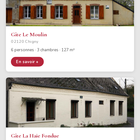
Gîte Le Moulin
02120 Chigny
6 personnes · 3 chambres · 127 m²
En savoir +
Gîte La Haie Fondue