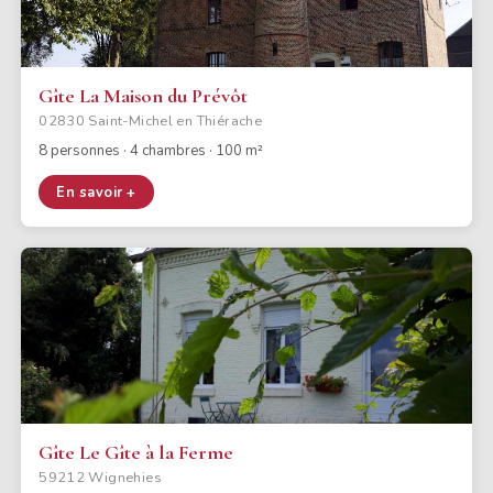
Gîte La Maison du Prévôt
02830 Saint-Michel en Thiérache
8 personnes · 4 chambres · 100 m²
En savoir +
Gîte Le Gîte à la Ferme
59212 Wignehies