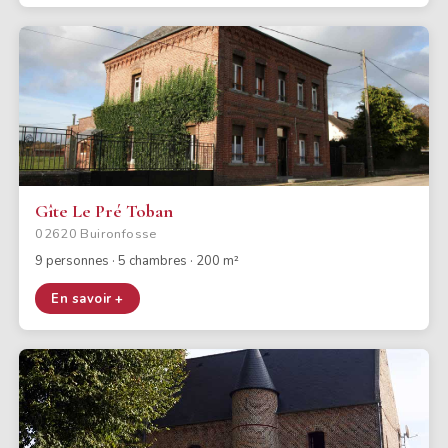
Gîte Le Pré Toban
02620 Buironfosse
9 personnes · 5 chambres · 200 m²
En savoir +